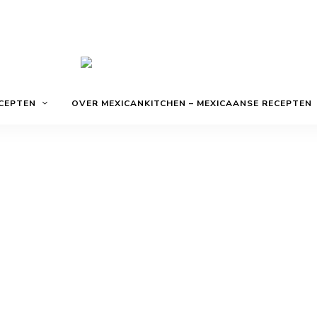
De
Mexicankitche
beste
CEPTEN
OVER MEXICANKITCHEN – MEXICAANSE RECEPTEN
Mexicaanse
recepten,
zo
in
jouw
keuken!