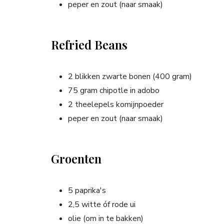
peper en zout (naar smaak)
Refried Beans
2 blikken zwarte bonen (400 gram)
75 gram chipotle in adobo
2 theelepels komijnpoeder
peper en zout (naar smaak)
Groenten
5 paprika's
2,5 witte óf rode ui
olie (om in te bakken)