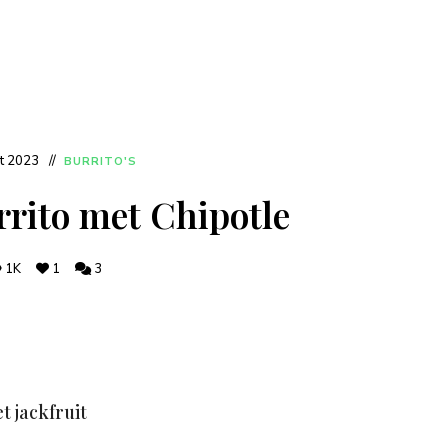
t 2023
BURRITO'S
rrito met Chipotle
1K
1
3
t jackfruit