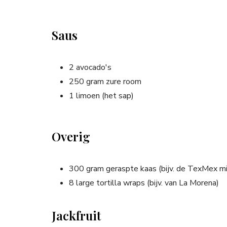
Saus
2 avocado's
250 gram zure room
1 limoen (het sap)
Overig
300 gram geraspte kaas (bijv. de TexMex mi
8 large tortilla wraps (bijv. van La Morena)
Jackfruit