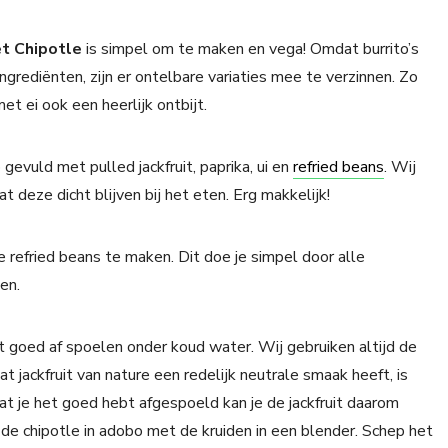
et Chipotle
is simpel om te maken en vega! Omdat burrito’s
grediënten, zijn er ontelbare variaties mee te verzinnen. Zo
met ei ook een heerlijk ontbijt.
 gevuld met pulled jackfruit, paprika, ui en
refried beans
. Wij
at deze dicht blijven bij het eten. Erg makkelijk!
e refried beans te maken. Dit doe je simpel door alle
en.
it goed af spoelen onder koud water. Wij gebruiken altijd de
at jackfruit van nature een redelijk neutrale smaak heeft, is
t je het goed hebt afgespoeld kan je de jackfruit daarom
 de chipotle in adobo met de kruiden in een blender. Schep het