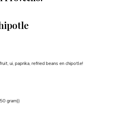
hipotle
it, ui, paprika, refried beans en chipotle!
550 gram))