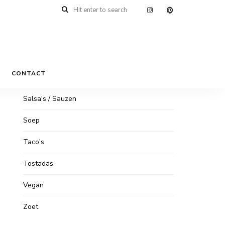
Nacho's
Ontbijt
Quesadilla's
n
CONTACT
Salade
Salsa's / Sauzen
Soep
Taco's
Tostadas
Vegan
Zoet