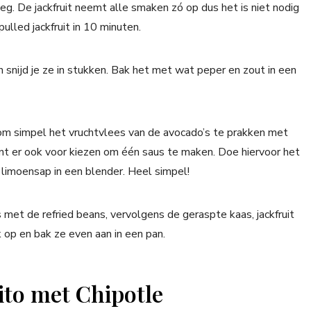
eg. De jackfruit neemt alle smaken zó op dus het is niet nodig
ulled jackfruit in 10 minuten.
 snijd je ze in stukken. Bak het met wat peper en zout in een
om simpel het vruchtvlees van de avocado’s te prakken met
unt er ook voor kiezen om één saus te maken. Doe hiervoor het
limoensap in een blender. Heel simpel!
’s met de refried beans, vervolgens de geraspte kaas, jackfruit
k op en bak ze even aan in een pan.
rito met Chipotle