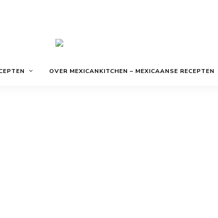
De
Mexicankitche
beste
CEPTEN
OVER MEXICANKITCHEN – MEXICAANSE RECEPTEN
Mexicaanse
recepten,
zo
in
jouw
keuken!