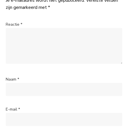
Je e-mailadres wordt niet gepubliceerd.
Vereiste velden
zijn gemarkeerd met
*
Reactie
*
Naam
*
E-mail
*