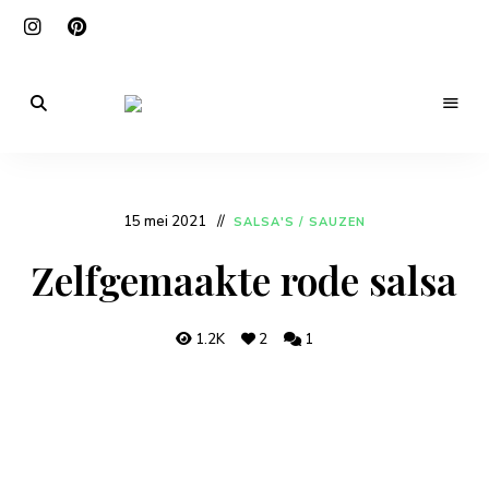
De
beste
Mexicankitchen
Mexicaanse
recepten,
zo
in
15 mei 2021
SALSA'S / SAUZEN
jouw
keuken!
Zelfgemaakte rode salsa
1.2K
2
1