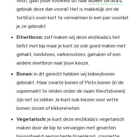
vindt, gaat jouw voorkeur uit naar
bloem tortilla’s
,
gebruik deze dan vooral! Het is makkelijk om de
tortilla’s even kort te verwarmen in een pan voordat
je ze gebruikt.
Eitwitbron:
zelf maken wij deze enchilada’s het
liefst met kip maar je kunt ze ook goed maken met
gehakt, rundvlees, varkensvlees, garnalen of een
andere eiwitbron naar jouw keuze.
Bonen:
in dit gerecht hebben wij kidneybonen
gebruikt. Maar zwarte bonen of Pinto bonen (in de
supermarkt te vinden onder de naam Kievitsbonen)
zijn net zo lekker. Je kunt ook kiezen voor witte
bonen, linzen of kikkererwten.
Vegetarisch:
je kunt deze enchilada’s vegetarisch
maken door de kip te vervangen met groenten
bijvoorbeeld geroosterde bloemkool, courgette,