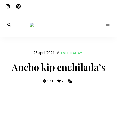
De
beste
Mexicankitchen
Mexicaanse
recepten,
zo
in
25 april 2021
ENCHILADA'S
jouw
keuken!
Ancho kip enchilada’s
971
2
0