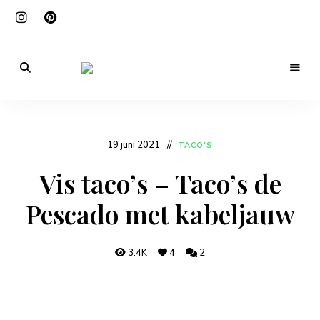
De
beste
Mexicankitchen
Mexicaanse
recepten,
zo
in
19 juni 2021
TACO'S
jouw
keuken!
Vis taco’s – Taco’s de
Pescado met kabeljauw
3.4K
4
2