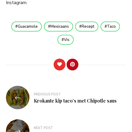
Instagram.
Guacamole
Mexicaans
Recept
Taco
Vis
Bericht
PREVIOUS POST
navigatie
Krokante kip taco’s met Chipotle saus
NEXT POST