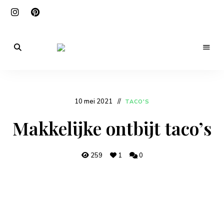
De
beste
Mexicankitchen
Mexicaanse
recepten,
zo
in
10 mei 2021
TACO'S
jouw
keuken!
Makkelijke ontbijt taco’s
259
1
0