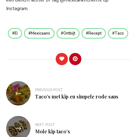
een bericht achter of tag @mexicankitchen.nl op
Instagram.
Ei
Mexicaans
Ontbijt
Recept
Taco
Bericht
PREVIOUS POST
navigatie
Taco’s met kip en simpele rode saus
NEXT POST
Mole kip taco’s